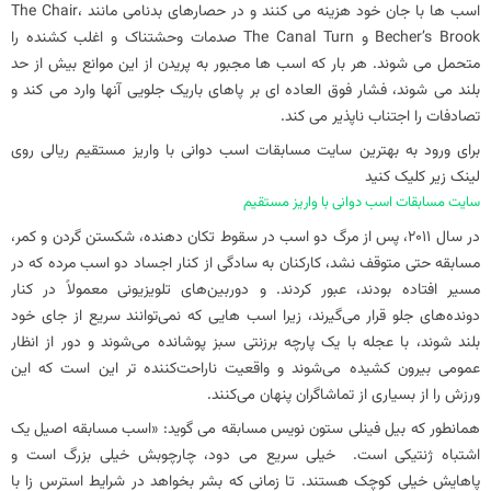
اسب ها با جان خود هزینه می کنند و در حصارهای بدنامی مانند The Chair،
Becher’s Brook و The Canal Turn صدمات وحشتناک و اغلب کشنده را
متحمل می شوند. هر بار که اسب ها مجبور به پریدن از این موانع بیش از حد
بلند می شوند، فشار فوق العاده ای بر پاهای باریک جلویی آنها وارد می کند و
تصادفات را اجتناب ناپذیر می کند.
برای ورود به بهترین
سایت مسابقات اسب دوانی
با
واریز مستقیم ریالی
روی
لینک زیر کلیک کنید
سایت مسابقات اسب دوانی با واریز مستقیم
در سال 2011، پس از مرگ دو اسب در سقوط تکان دهنده، شکستن گردن و کمر،
مسابقه حتی متوقف نشد، کارکنان به سادگی از کنار اجساد دو اسب مرده که در
مسیر افتاده بودند، عبور کردند. و دوربین‌های تلویزیونی معمولاً در کنار
دونده‌های جلو قرار می‌گیرند، زیرا اسب‌ هایی که نمی‌توانند سریع از جای خود
بلند شوند، با عجله با یک پارچه برزنتی سبز پوشانده می‌شوند و دور از انظار
عمومی بیرون کشیده می‌شوند و واقعیت ناراحت‌کننده تر این است که این
ورزش را از بسیاری از تماشاگران پنهان می‌کنند.
همانطور که بیل فینلی ستون نویس مسابقه می گوید: «اسب مسابقه اصیل یک
اشتباه ژنتیکی است. خیلی سریع می دود، چارچوبش خیلی بزرگ است و
پاهایش خیلی کوچک هستند. تا زمانی که بشر بخواهد در شرایط استرس زا با