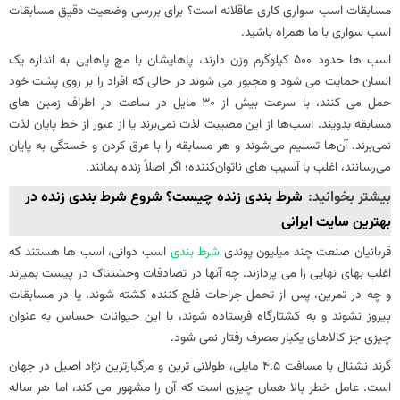
مسابقات اسب سواری کاری عاقلانه است؟ برای بررسی وضعیت دقیق مسابقات
اسب سواری با ما همراه باشید.
اسب ها حدود 500 کیلوگرم وزن دارند، پاهایشان با مچ پاهایی به اندازه یک
انسان حمایت می شود و مجبور می شوند در حالی که افراد را بر روی پشت خود
حمل می کنند، با سرعت بیش از 30 مایل در ساعت در اطراف زمین های
مسابقه بدویند. اسب‌ها از این مصیبت لذت نمی‌برند یا از عبور از خط پایان لذت
نمی‌برند. آن‌ها تسلیم می‌شوند و هر مسابقه را با عرق کردن و خستگی به پایان
می‌رسانند، اغلب با آسیب‌ های ناتوان‌کننده؛ اگر اصلاً زنده بمانند.
بیشتر بخوانید:
شرط بندی زنده چیست؟ شروع شرط بندی زنده در
بهترین سایت ایرانی
قربانیان صنعت چند میلیون پوندی
شرط بندی
اسب دوانی، اسب ها هستند که
اغلب بهای نهایی را می پردازند. چه آنها در تصادفات وحشتناک در پیست بمیرند
و چه در تمرین، پس از تحمل جراحات فلج کننده کشته شوند، یا در مسابقات
پیروز نشوند و به کشتارگاه فرستاده شوند، با این حیوانات حساس به عنوان
چیزی جز کالاهای یکبار مصرف رفتار نمی شود.
گرند نشنال با مسافت 4.5 مایلی، طولانی ترین و مرگبارترین نژاد اصیل در جهان
است. عامل خطر بالا همان چیزی است که آن را مشهور می کند، اما هر ساله