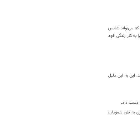
که می‌تواند شانس
ا به کار زندگی خود
. این به این دلیل
گاه به گاه یک بازی داغ داشت. شاید بزرگترین دستاورد قمار او در می 1995 بود که با انجام چندین بازی بلک جک سهام 250000 دلاری به طور همزمان،