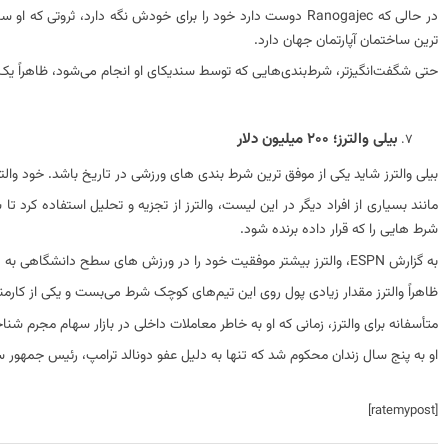
در حالی که Ranogajec دوست دارد خود را برای خودش نگه دارد، ثر
ترین ساختمان آپارتمان جهان دارد.
حتی شگفت‌انگیزتر، شرط‌بندی‌هایی که توسط سندیکای او انجام می‌شود، ظاهراً یک 
بیلی والترز؛ 200 میلیون دلار
بیلی والترز شاید یکی از موفق ترین شرط بندی های ورزشی در تاریخ باشد. خود والترز گفته است که در 39 سالی که در ورزش قمار کرده 
شرط هایی را که قرار داده برنده شود.
به گزارش ESPN، والترز بیشتر موفقیت خود را در ورزش های سطح دانشگاهی به دست آورد، جایی که بوکی ها زمان و منابع کمتری را برای محاسبه شانس خود سرمایه گذاری کردند.
ظاهراً والترز مقدار زیادی پول روی این تیم‌های کوچک شرط می‌بست و یکی از کارمندان شرط‌بندی 250000 دلاری خود را در تیم بسکتبال بخش اول  Dominion
متأسفانه برای والترز، زمانی که او به خاطر معاملات داخلی در بازار سهام مجرم 
او به پنج سال زندان محکوم شد که تنها به دلیل عفو دونالد ترامپ، رئیس جمهور س
[ratemypost]