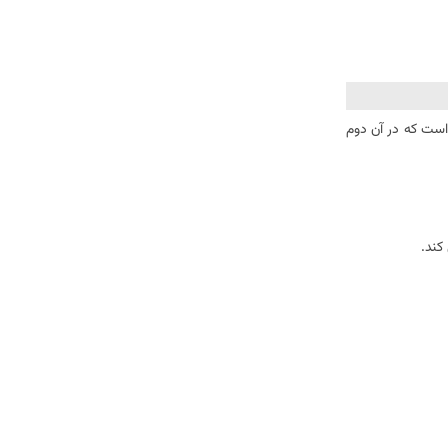
یلیون دلار به ارمغان آورده است و او را در برخی از تورنمنت های بزرگ از جمله تور جهانی پوکر و پوکر میلیون IX دیده است که در آن دوم