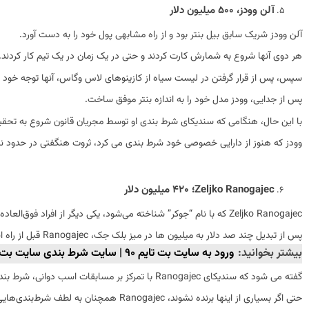
آلن وودز، 500 میلیون دلار
آلن وودز شریک سابق بیل بنتر بود و از راه مشابهی پول خود را به دست آورد.
هر دوی آنها شروع به شمارش کارت کردند و حتی در یک زمان در یک تیم کار کردند.
سپس، پس از قرار گرفتن در لیست سیاه از کازینوهای لاس وگاس، آنها توجه خود
پس از جدایی، وودز مدل خود را به اندازه بنتر موفق ساخت.
با این حال، هنگامی که سندیکای شرط بندی او توسط مجریان قانون شروع به تحقیق 
وودز که هنوز از دارایی خصوصی خود شرط بندی می کرد، ثروت هنگفتی در حدود نیم میلیارد دلار به دست آو
Zeljko Ranogajec؛ 420 میلیون دلار
پس از تبدیل چند صد دلار به میلیون ها در میز بلک جک، Ranogajec قبل از راه اندازی سندیکای شرط بندی خود به نام Bankroll با آلن وودز کار کرد.
بیشتر بخوانید:
ورود به سایت بت تایم 90 | سایت شرط بندی سایت بت تایم 90
گفته می شود که سندیکای Ranogajec با تمرکز بر مسابقات اسب دوانی، شرط بندی هایی به ارزش بیش از 3 میلیارد دلار در سال انجام می دهد.
حتی اگر بسیاری از اینها برنده نشوند، Ranogajec همچنان به لطف شرط‌بندی‌هایی که به او تخفیف و تخفیف در شرط‌های فوق‌العاده بزرگ می‌دهند، درآمد کسب می‌کند.