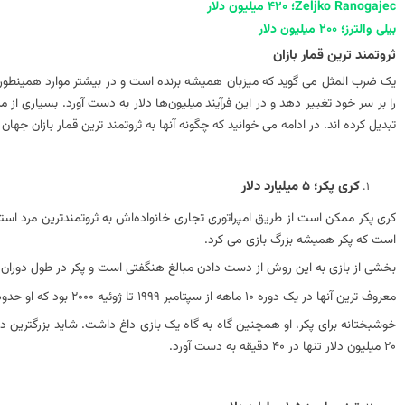
Zeljko Ranogajec؛ 420 میلیون دلار
بیلی والترز؛ 200 میلیون دلار
ثروتمند ترین قمار بازان
یک ضرب المثل می گوید که میزبان همیشه برنده است و در بیشتر موارد همینطور 
را بر سر خود تغییر دهد و در این فرآیند میلیون‌ها دلار به دست آورد. بسیاری از مر
تبدیل کرده اند. در ادامه می خوانید که چگونه آنها به ثروتمند ترین قمار بازان جها
کری پکر؛ 5 میلیارد دلار
کری پکر ممکن است از طریق امپراتوری تجاری خانواده‌اش به ثروتمندترین مرد استر
است که پکر همیشه بزرگ بازی می کرد.
بخشی از بازی به این روش از دست دادن مبالغ هنگفتی است و پکر در طول دوران ح
معروف ترین آنها در یک دوره 10 ماهه از سپتامبر 1999 تا ژوئیه 2000 بود که او حدود 40 میلیون دلار را با
20 میلیون دلار تنها در 40 دقیقه به دست آورد.