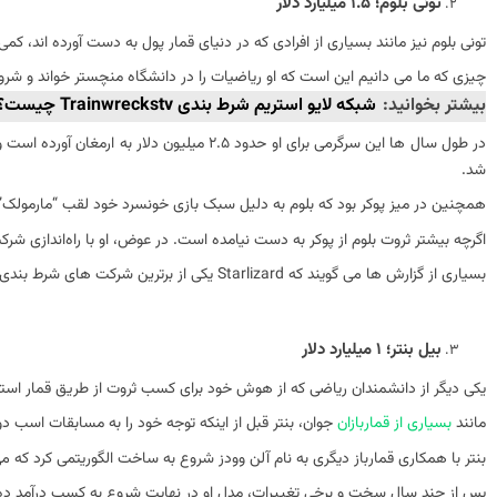
تونی بلوم؛ 1.5 میلیارد دلار
تونی بلوم نیز مانند بسیاری از افرادی که در دنیای قمار پول به دست آورده اند، کمی 
چیزی که ما می دانیم این است که او ریاضیات را در دانشگاه منچستر خواند و شر
بیشتر بخوانید:
‏شبکه لایو استریم شرط بندی Trainwreckstv چیست؟
شد.
همچنین در میز پوکر بود که بلوم به دلیل سبک بازی خونسرد خود لقب “مارمولک”
اگرچه بیشتر ثروت بلوم از پوکر به دست نیامده است. در عوض، او با راه‌اندازی شرکت مشاوره شرط‌بندی خود، Starlizard
بسیاری از گزارش ها می گویند که Starlizard یکی از برترین شرکت های شرط بندی در جهان است و میلیون ها دلار در لیگ های فوتبال در سراسر جهان شرط بندی می کند.
بیل بنتر؛ 1 میلیارد دلار
یکی دیگر از دانشمندان ریاضی که از هوش خود برای کسب ثروت از طریق قمار استف
مانند
بسیاری از قماربازان
جوان، بنتر قبل از اینکه توجه خود را به مسابقات اسب 
بنتر با همکاری قمارباز دیگری به نام آلن وودز شروع به ساخت الگوریتمی کرد که 
پس از چند سال سخت و برخی تغییرات، مدل او در نهایت شروع به کسب درآمد ده ه