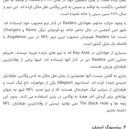
عمل کرده است. از زمان تأسیس خود در سال 1960، Raiders از اوکلند به لس
آنجلس، بازگشت به اوکلند و سپس به لاس وگاس نقل مکان کرده اند. این تیم از
سال 2020 سین سیتی را خانه نامیده است.
با وجود حرکت مداوم، هواداران Raiders در کنار تیم محبوب خود ایستاده اند.
شهر لس آنجلس در حال حاضر خانه دو فرنچایز دیگر، Rams و Chargers،
است، اما Raiders همچنان محبوب‌ ترین تیم NFL در بین Angelenos با
فاصله یک مایل کشور است.
بسیاری از هواداران در Bay Area که با تیم های بازنده غریبه نیستند، علیرغم
جدایی اخیر Raiders نیز در کنار آنها ایستاده اند. اینها برخی از وفادارترین
طرفداران ورزش هستند.
نیازی به گفتن نیست، آنها همچنین از زمان نقل مکان به لاس وگاس، طرفداران
جدیدی ایجاد کرده اند. استادیوم Allegiant یکی از جواهرات تاج لیگ است و
طرفداران از سراسر لیگ خوشحال هستند که از تیم جدید NFL شهر به عنوان
بهانه‌ای برای گردش آخر هفته به وگاس در پاییز استفاده می‌ کنند. بدون این
بچه ها و The Black Hole نمی توانید لیستی از وفادارترین طرفداران NFL
داشته باشید.
4. پیتسبورگ استیلرز