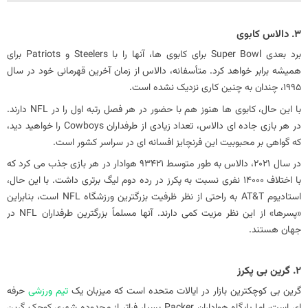
3. دالاس کابوی
برد بعدی Super Bowl برای کابوی ها، آنها را با Steelers و Patriots برای
همیشه برابر خواهد کرد. متأسفانه، دالاس از زمان آخرین قهرمانی خود در سال
1995، چندان به چنین کاری نزدیک نشده است.
با این حال، کابوی ها هنوز هم با حضور در هر فصل رتبه اول را در NFL دارند.
در هر بازی جاده ای دالاس، تعداد زیادی از طرفداران Cowboys را خواهید دید،
که گواهی بر محبوبیت این فرنچایز افسانه ای در سراسر کشور است.
در سال 2021، دالاس به طور متوسط ​​93421 هوادار در هر بازی جذب می کرد که
با اختلاف 14000 نفری نسبت به پکرز در رده دوم لیگ برتری داشت. با این حال،
استادیوم AT&T به راحتی از نظر ظرفیت بزرگترین ورزشگاه NFL است، بنابراین
«پسرها» از این نظر مزیت کمی دارند. آنها مسلماً بزرگترین طرفداران NFL در
جهان هستند.
2. گرین بی پکرز
گرین بی کوچکترین بازار در ایالات متحده است که میزبان یک
تیم ورزشی
حرفه
ای است، اما پایگاه هواداران Packer بسیار فراتر از محدوده شهری کوچک گرین