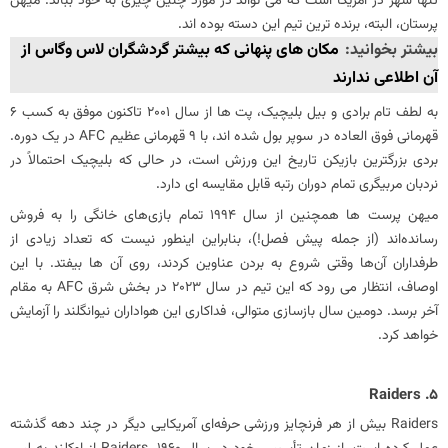
تنها شهر در آمریکا است که می تواند در مورد چنین چیزی به خود ببالد. میهن
پرستان، البته، برنده ترین تیم این دسته بوده اند.
بیشتر بخوانید:
مکان های پنهانی که بیشتر گردشگران لاس وگاس از
آن اطلاعی ندارند
به لطف تام برادی و بیل بلیچیک، پت ها از سال 2001 تاکنون موفق به کسب 6
قهرمانی فوق العاده در سوپر بول شده اند، با 9 قهرمانی عظیم AFC در یک دوره.
بردی بزرگترین بازیکن تاریخ این ورزش است، در حالی که بلیچیک احتمالاً در
نردبان مربیگری تمام دوران رتبه قابل مقایسه ای دارد.
میهن‌ پرست‌ ها همچنین از سال 1994 تمام بازی‌های خانگی را به فروش
رسانده‌اند (از جمله پیش فصل!)، بنابراین اینطور نیست که تعداد زیادی از
طرفداران آن‌ها وقتی شروع به بردن عناوین کردند، روی آن‌ ها بیفتد. با این
اوصاف، انتظار می‌ رود که این تیم در سال 2023 در بخش شرق AFC به مقام
آخر برسد. دومین سال بازسازی متوالی، فداکاری این هواداران نیوانگلند را آزمایش
خواهد کرد.
‏Raiders بیش از هر فرنچایز ورزشی حرفه‌ای آمریکایی دیگر در چند دهه گذشته