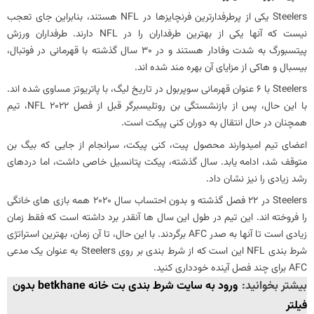
‏Steelers یکی از پرطرفدارترین فرنچایزها در NFL هستند، بنابراین جای تعجب
نیست که آنها یکی از بهترین طرفداران را در NFL دارند. طرفداران ورزش
پیتسبورگ به شدت وفادار هستند و در 30 سال گذشته با قهرمانی در فوتبال،
بیسبال و هاکی از مزایای آن بهره مند شده اند.
‏Steelers با 6 عنوان قهرمانی سوپربول در تاریخ لیگ، با پاتریوتز مساوی شده اند.
با این حال، پس از بازنشستگی بن روتلیسبرگر قبل از فصل NFL 2022، تیم
همچنان در حال انتقال به دوران کنی پیکت است.
اعضای تیم امیدوارند محصول پیت، کنی پیکت، سرانجام از جایی که بیگ بن
متوقف شد، ادامه یابد. سال گذشته، پیکت پتانسیل خاصی داشت، اما دردهای
رشد زیادی را نیز نشان داد.
‏Steelers در 22 فصل گذشته و بدون احتساب سال 2020 همه بازی های خانگی
را فروخته اند. این تیم در طول این سال ها آنقدر برد داشته است که فقط زمان
زیادی است تا آنها به صدر AFC برگردند. با این حال، تا آن زمان، بهترین استراتژی
شرط بندی NFL این است که از شرط بندی بر روی Steelers به ​​عنوان یک مدعی
AFC برای چند فصل آینده خودداری کنید.
بیشتر بخوانید:
ورود به سایت شرط بندی بت خانه betkhane بدون
فیلتر