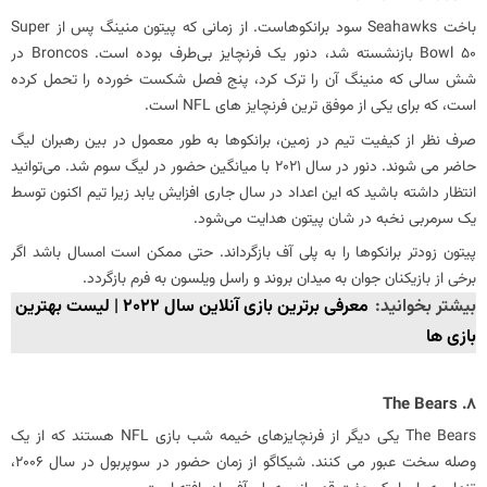
باخت Seahawks سود برانکوهاست. از زمانی که پیتون منینگ پس از Super
Bowl 50 بازنشسته شد، دنور یک فرنچایز بی‌طرف بوده است. Broncos در
شش سالی که منینگ آن را ترک کرد، پنج فصل شکست خورده را تحمل کرده
است، که برای یکی از موفق‌ ترین فرنچایز های NFL است.
صرف نظر از کیفیت تیم در زمین، برانکوها به طور معمول در بین رهبران لیگ
حاضر می شوند. دنور در سال 2021 با میانگین حضور در لیگ سوم شد. می‌توانید
انتظار داشته باشید که این اعداد در سال جاری افزایش یابد زیرا تیم اکنون توسط
یک سرمربی نخبه در شان پیتون هدایت می‌شود.
پیتون زودتر برانکوها را به پلی آف بازگرداند. حتی ممکن است امسال باشد اگر
برخی از بازیکنان جوان به میدان بروند و راسل ویلسون به فرم بازگردد.
بیشتر بخوانید:
معرفی برترین بازی آنلاین سال 2022 | لیست بهترین
بازی ها
8. The Bears
‏The Bears یکی دیگر از فرنچایزهای خیمه شب بازی NFL هستند که از یک
وصله سخت عبور می کنند. شیکاگو از زمان حضور در سوپربول در سال 2006،