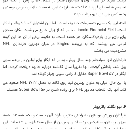
کردند. تقریباً در همان زمان، هواداران فیلیز در همان حوالی پس از اینکه درو
تصمیم به امضای قرارداد نداشت، به طرز بدنامی به سمت بازیکن بیرونی بوستون
رد ساکس جی دی درو پرتاب کردند.
البته این یک سری تصمیمات ضعیف است، اما این اشتیاق کاملا غیرقابل انکار
است. Lincoln Financial Field، نامی که از زبان خارج می شود، مکان سختی
برای بازی برای بازدیدکنندگان هر هفته است. به‌ علاوه، برخی از آن‌ ها این‌ گونه
لباس می‌ پوشند، که به پرونده Eagles در میان بهترین طرفداران NFL
مشروعیت می‌ بخشد.
طرفداران آنها سرانجام چند سال پیش، زمانی که ایگلز برای اولین بار برنده سوپر
بول شد، پاداش گرفت. آنها تقریباً سال گذشته دوباره جایزه دریافت کردند، اما
ایگلز در Super Bowl 57 مقابل کانزاس سیتی چیفز کوتاه آمد.
با این حال، فیلی به عنوان بهترین تیم روی کاغذ به فصل NFL 2023 صعود می
کند. آنها یک انتخاب مد روز NFL برای برنده شدن در Super Bowl 58 هستند.
6. نیوانگلند پاتریوتز
طرفداران ورزش بوستون به راحتی بدترین افراد قرن بیست و یکم هستند. همه
میهن پرستان، سلتیکس، رد ساکس و بروین از سال 2000 قهرمان شده اند. این