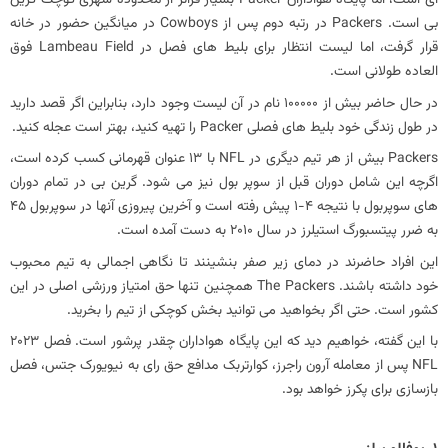
بی است. Packers در رتبه دوم پس از Cowboys در میانگین حضور در خانه
قرار گرفت، اما لیست انتظار برای بلیط های فصل در Lambeau Field فوق
العاده طولانی است.
در حال حاضر بیش از 100000 نام در آن لیست وجود دارد، بنابراین اگر قصد دارید
در طول زندگی خود بلیط های فصلی Packer را تهیه کنید، بهتر است عجله کنید.
‏Packers بیش از هر تیم دیگری در NFL با 13 عنوان قهرمانی کسب کرده است،
اگرچه این شامل دوران قبل از سوپر بول نیز می شود. گرین بی در تمام دوران‌
های سوپربول با نتیجه 4-1 پیش رفته است و آخرین پیروزی آنها در سوپربول 45
به ضرر پیتسبورگ استیلرز در سال 2010 به دست آمده است.
این افراد حاضرند در دمای زیر صفر بنشینند تا نگاهی اجمالی به تیم محبوب
خود داشته باشند. The Packers همچنین تنها حق امتیاز ورزشی اصلی در این
کشور است. حتی اگر بخواهید می توانید بخش کوچکی از تیم را بخرید.
با این گفته، خواهیم دید که این پایگاه هواداران چقدر پرشور است. فصل 2023
NFL پس از معامله آرون راجرز، کوارتربک مدافع حق رای به نیویورک جتس، فصل
بازسازی برای پکرز خواهد بود.