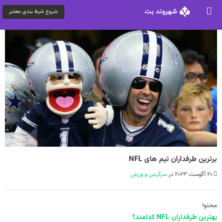
شروع شرط بندی معتبر
برترین طرفداران تیم های NFL
20 آگوست 2023 در
سرگرمی و ورزش
محتوا
بهترین طرفداران NFL کدامند؟