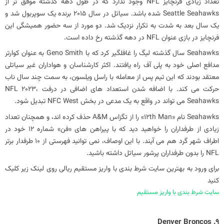
تعداد زیادی فرنچایز NFL وجود ندارد که در طول دهه گذشته موفق تر از
Seattle Seahawks شده باشد. سیاتل در سال 2015 برنده یک سوپربول شد و
یک سال بعد به شدت به تکرار نزدیک شد. دو مورد از سه حضور همیشگی این
فرنچایز در بازی عنوان NFL در دهه گذشته رخ داده است.
‏Seahawks سال گذشته لیگ را غافلگیر کرد که با Geno Smith به عنوان کوارتر
مدافع اصلی خود به پلی آف راه یافتند. اکثر کارشناسان و هواداران غیر سیاتلی
معتقد بودند که این تیم پس از معامله با راسل ویلسون، به سمت چند سال ناب
حرکت می کند. با اضافه شدن استعداد های اضافی در درفت NFL 2023،
Seahawks می تواند در واقع به یک مدعی در بخش NFC West تبدیل شود.
‏Seahawks نام «12th Man» را از تگزاس A&M حذف کرده‌ اند، و همچنان تعداد
زیادی از طرفداران را خواهید دید که با پیراهن‌ های «فن» شماره 12 خود در
اطراف شهر گرد هم می‌ آیند. با این اوصاف، نمی‌ توانید فهرستی از 10 طرفدار برتر
NFL را بدون طرفداران پرشور سیاتل داشته باشید.
برای ورود به بهترین
سایت شرط بندی
با
واریز مستقیم ریالی
روی لینک زیر کلیک
کنید
سایت شرط بندی با واریز مستقیم