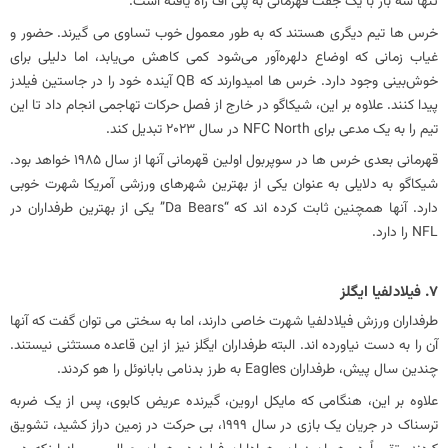
تنها سه بار با یک جفت قهرمانی به پلی آف راه یافته است.
خرس ها تیم دیگری هستند که به طور معمول خوب تساوی می گیرند. حضور و
غیاب زمانی که اوضاع دلهره‌آور می‌شود کمی کاهش می‌یابد، اما دلیلی برای
خوش‌بینی وجود دارد. خرس ها امیدوارند که QB آینده خود را در جاستین فیلدز
پیدا کنند. علاوه بر این، شیکاگو در خارج از فصل حرکات تهاجمی انجام داد تا این
تیم را به یک مدعی برای NFC North در سال 2023 تبدیل کند.
قهرمانی بعدی خرس‌ ها در سوپربول اولین قهرمانی آنها از سال 1985 خواهد بود.
شیکاگو به دلایلی به عنوان یکی از بهترین شهرهای ورزشی آمریکا شهرت خوبی
دارد. آنها همچنین ثابت کرده اند که “Da Bears” یکی از بهترین طرفداران در
NFL را دارد.
7. فیلادلفیا ایگلز
طرفداران ورزش فیلادلفیا شهرت خاصی دارند، اما به سختی می توان گفت که آنها
آن را به دست نیاورده اند. البته طرفداران ایگلز نیز از این قاعده مستثنی نیستند.
چندین سال پیش، طرفداران Eagles به طرز بدنامی بابانوئل را هو کردند.
علاوه بر این، هنگامی که مایکل اروین، گیرنده عریض کابوی، پس از یک ضربه
ترسناک در جریان یک بازی در سال 1999، بی حرکت در زمین دراز کشید، تشویق